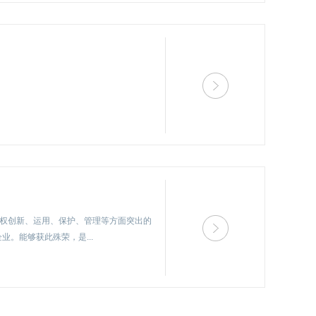
产权创新、运用、保护、管理等方面突出的
。能够获此殊荣，是...