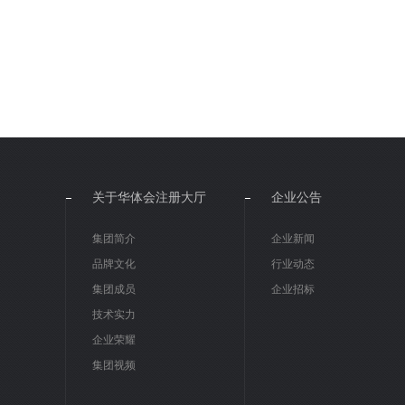
关于华体会注册大厅
企业公告
集团简介
企业新闻
品牌文化
行业动态
集团成员
企业招标
技术实力
企业荣耀
集团视频