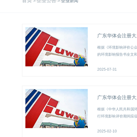
首页
企业公告
>
>
企业新闻
根据《环境影响评价公
的环境影响报告书全文和
2025-07-31
广东华体会注册大
根据《中华人民共和国
行环境影响评价期间应
箱...
2025-02-10