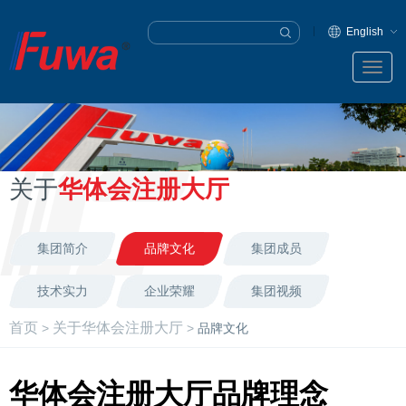
English
关于
华体会注册大厅
集团简介
品牌文化
集团成员
技术实力
企业荣耀
集团视频
首页
关于华体会注册大厅
>
>
品牌文化
华体会注册大厅品牌理念