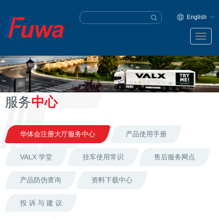
English
服务
中心
华体会注册大厅服务中心
产品使用手册
VALX 学堂
挂车使用常识
售后服务网点
产品防伪查询
资料下载中心
投 诉 与 建 议