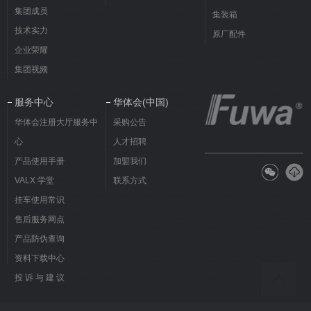
集团成员
集装箱
技术实力
原厂配件
企业荣耀
集团视频
服务中心
华体会(中国)
华体会注册大厅服务中
采购公告
心
人才招聘
产品使用手册
加盟我们
VALX 学堂
联系方式
挂车使用常识
售后服务网点
产品防伪查询
资料下载中心
投 诉 与 建 议