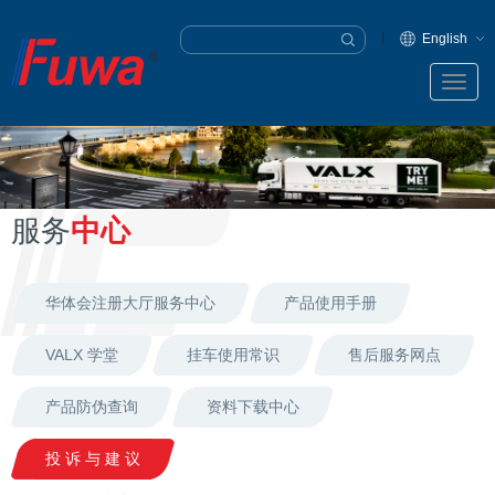
English
服务
中心
华体会注册大厅服务中心
产品使用手册
VALX 学堂
挂车使用常识
售后服务网点
产品防伪查询
资料下载中心
投 诉 与 建 议