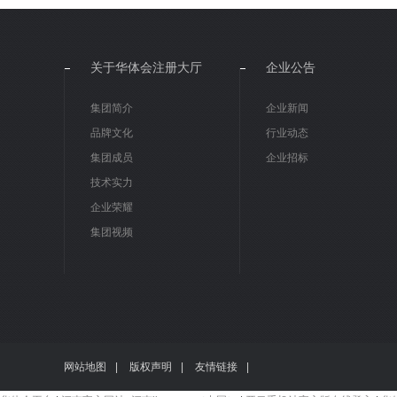
关于华体会注册大厅
企业公告
集团简介
企业新闻
品牌文化
行业动态
集团成员
企业招标
技术实力
企业荣耀
集团视频
网站地图
|
版权声明
|
友情链接
|