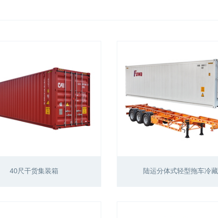
40尺干货集装箱
陆运分体式轻型拖车冷藏