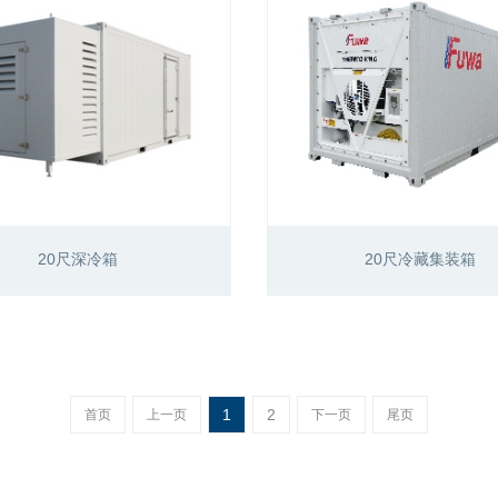
20尺深冷箱
20尺冷藏集装箱
1
2
首页
上一页
下一页
尾页