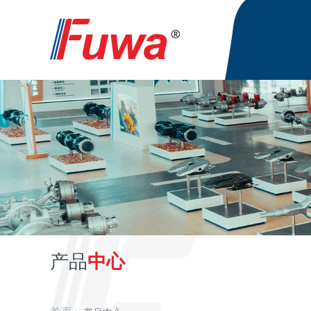
产品
中心