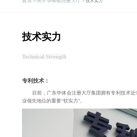
首页
关于华体会注册大厅
>
>
技术实力
技术实力
Technical Strength
专利技术：
目前，广东华体会注册大厅集团拥有
专利技
术
近
业领先地位的重要“软实力”
。