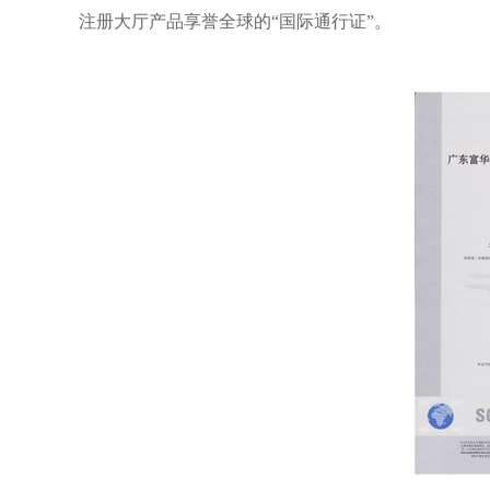
注册大厅产品享誉全球的“
国际通行证
”。