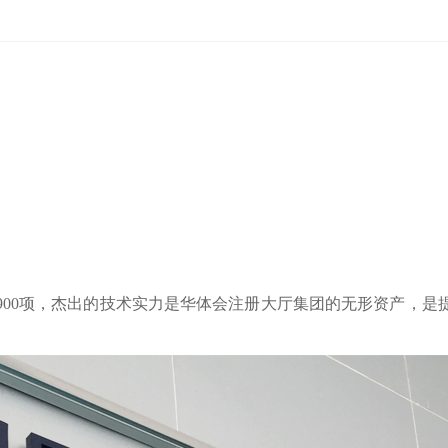
900项，杰出的技术实力是华体会注册大厅集团的无形资产，