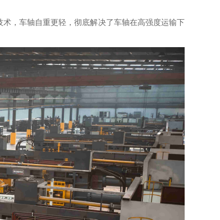
技术，车轴自重更轻，彻底解决了车轴在高强度运输下