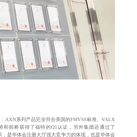
：
AXN
系列产品完全符合美国的
FMVSS
标准、
VALX
桥和前桥获得了福特的
Q1
认证，另外集团还通过了
系，是华体会注册大厅强大竞争力的体现，也是华体会