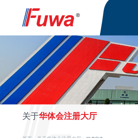
关于
华体会注册大厅