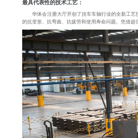
最具代表性的技术工艺：
华体会注册大厅开创了挂车车轴行业的全新工艺技术
的抗变形、抗弯曲、抗疲劳和使用寿命问题。凭借超