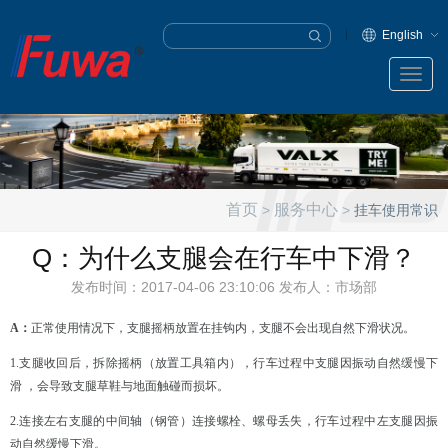
English
首页
服务中心
>
>
挂车使用常识
Q：为什么支腿会在行车中下滑？
发布时间：2017-04-06 23:10:06 发布人：市场部
A：
正常使用情况下，支腿摇柄放置在挂钩内，支腿不会出现自然下滑状况。
1.支腿收回后，拆除摇柄（放置工具箱内），行车过程中支腿因振动自然缓慢下
滑 ，会导致支腿草鞋与地面触碰而损坏。
2.连接左右支腿的中间轴（钢管）连接螺栓、螺母丢失，行车过程中左支腿因振
动自然缓慢下滑。